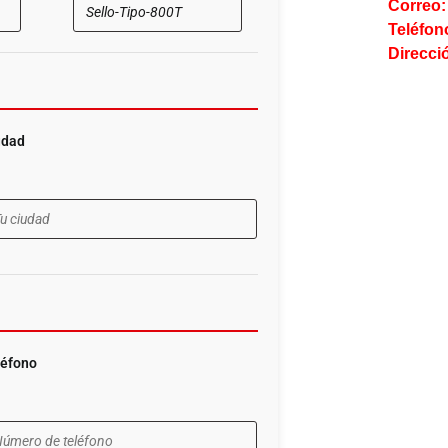
Correo:
Teléfon
Direcci
udad
léfono