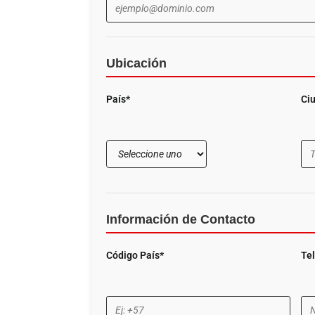
Ubicación
País*
Ci
Información de Contacto
Código País*
Te