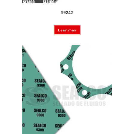
S9242
Leer más