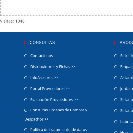
Visitas: 1048
CONSULTAS
PROD
Contáctenos
Sellos 
Distribuidores y Fichas >>
Empaqu
InfoAsesores >>
Aislam
Portal Proveedores >>
Juntas
Evaluación Proveedores >>
Sellado
Consultas Ordenes de Compra y
Sellado
Despachos >>
Lubric
Política de tratamiento de datos
Herram