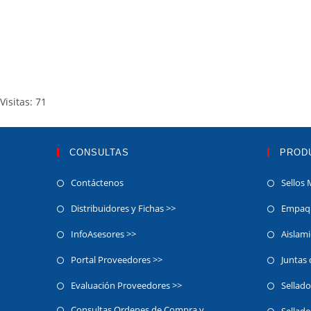
Visitas: 71
CONSULTAS
PROD
Contáctenos
Sellos 
Distribuidores y Fichas >>
Empaqu
InfoAsesores >>
Aislam
Portal Proveedores >>
Juntas
Evaluación Proveedores >>
Sellado
Consultas Ordenes de Compra y