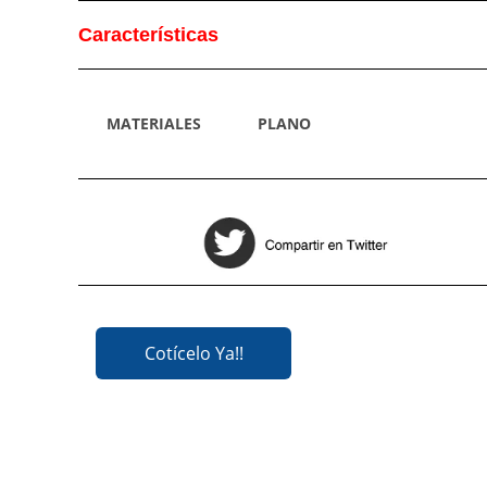
Características
MATERIALES
PLANO
Cotícelo Ya!!
Cotícelo Ya!!