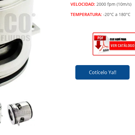
VELOCIDAD:
2000 fpm (10m/s)
TEMPERATURA:
-20°C a 180°C
Cotícelo Ya!!
Cotícelo Ya!!