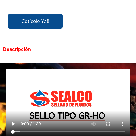
Cotícelo Ya!!
Cotícelo Ya!!
Descripción